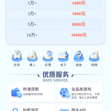
1、勇士队近期战绩回顾
金州勇士队本赛季开局表现出色，豪取五胜一负，成
为西部联盟中的佼佼者。球队在进攻端和防守端均展
现出良好的状态，不仅球员之间配合默契，而且教练
组的调度也十分得当。这一系列胜利使得球队重拾信
心，为接下来的比赛奠定了坚实基础。
在最近的几场比赛中，勇士队凭借高效的三分球和快
速的传导球，一度让对手感到压力。尤其是斯蒂芬·库
里和克莱·汤普森两位核心球员，在外线投射方面表现
抢眼，为球队赢得关键时刻的重要分数。此外，替补
席上的贡献也不容忽视，这为主力提供了充分的休息
时间，使他们能够保持较高的竞技状态。
然而，这样优秀的战绩背后，也隐藏了一些问题，其