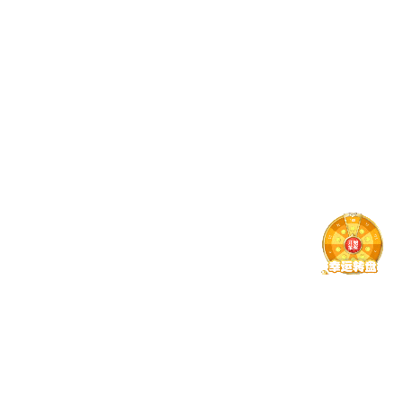
为球队带来额外优势。在他没有参赛期间，勇士需要
其他角色球员承担更多责任，这无疑增加了他们在进
攻和防守端所需付出的努力。
另外，从长远来看，如果库明加能够尽快恢复并重新
回到赛场，他将为球队提供更加丰富的战术选择。他
与主力球员之间逐渐形成默契，将有助于提升整个团
队协作能力。因此，他的缺阵不仅影响当前战绩，还
可能对整个赛季产生深远影响。
3、勇士整体表现分析
除了战绩之外，勇士队整体表现也值得关注。从进攻
角度来看，他们依靠快速转移和精准投篮建立起自己
的风格。特别是在外线投射方面，球队展现出极高效
率，使得他们能够保持领先优势。同时，在内线防守