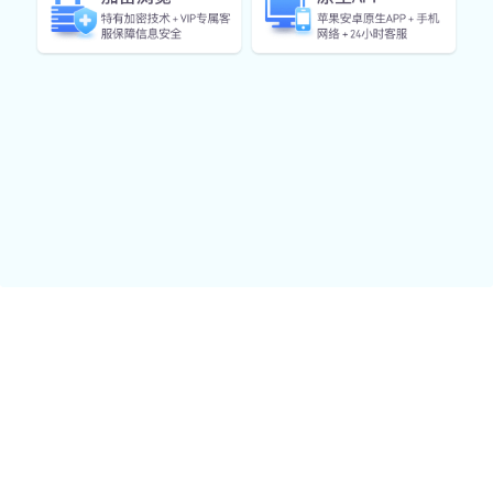
中最引人注目的便是年轻前锋库明加因伤缺席六场比
赛。虽然球队依然能够取得胜利，但库明加的缺阵无
疑削弱了球队在替补深度上的优势，引发了媒体和球
迷们对于他的健康状况以及未来发展的关注。
2、库明加缺阵原因及影响
库明加自进入NBA以来就被寄予厚望，他具备极强的
身体素质和篮球天赋。然而，本赛季初期他因伤暂时
离开赛场，让不少支持他的球迷倍感遗憾。据悉，库
明加目前正在经历膝盖伤病，尽管具体情况尚未公
开，但他的健康恢复速度成为大家关注的话题。
缺少库明加这样的年轻才俊，对于勇士队来说，无疑
是一个短期内难以弥补的损失。他作为一名多面手，
可以在多个位置上发挥作用，其灵活性与爆发力都能