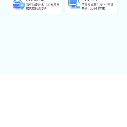
OG真人从多个层面构建立体式防御体系，涵盖数据传输、
账户操作与隐私保护，力求为用户营造安全、稳定的使用体
验。
身份认证层
双因子验证
行为识别
通过设备指纹识别、人机验证等方式，全面阻挡非法访问
尝试。