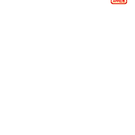
OG真人 每次更新都基于用户反馈持续优化，确保使用体验
不断升级。
v6.3.0
发布于 2025年10月
多设备同步机制上线，账号数据无缝切换。
推荐逻辑升级，提升用户内容匹配准确度。
新增教学专区，图文视频助力新手快速上手。
v6.2.0