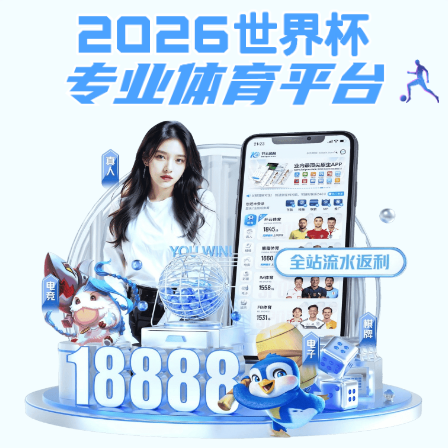
立即注册
OG真人
带您畅享全球体育盛
事
专业平台，数据精准，
高清直播
覆盖热门体育项
目。
聚焦足球、篮球、电竞等赛事，
每日内容实时更
新
。
极速访问
下载APP