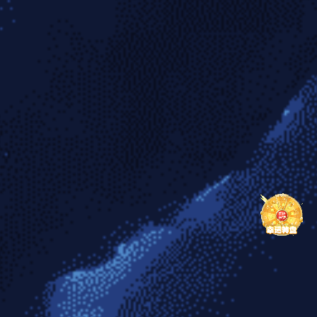
方法，以促进团结合
们参与决策过程。这使
意识。
察到，在关键比赛中，
力下依旧能发挥出色。
塑造一个积极向上的环
到自己的执教实践中。
建设方法。他试图为队