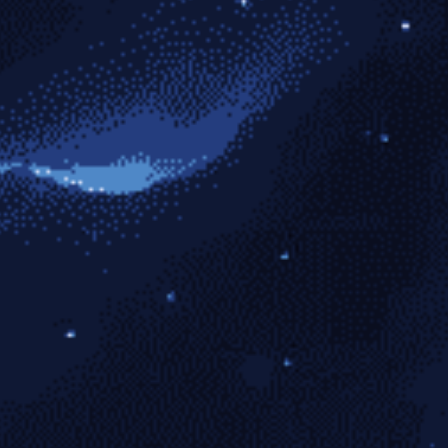
为更多年轻球员提供
上一篇：
鹈鹕对特雷墨菲的交易要价与尼克…
延伸阅读
1.
莱万佩戴面具训练备战毕尔巴鄂竞技展现斗
2026-05-13