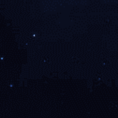
2026-05-01
认识 OG真人
OG真人（OgGame）官方网站是您接入亚洲顶尖视讯
APP（支持iOS与Android系统），您可以随时随地
典扑克与桌面游戏。凭借稳定的流媒体技术与4K高清画
动端享受到不亚于现场的极致博弈体验。
福建省海淀区光明路360号39栋2361室 北京市天河区长
support@web-ogapp.com