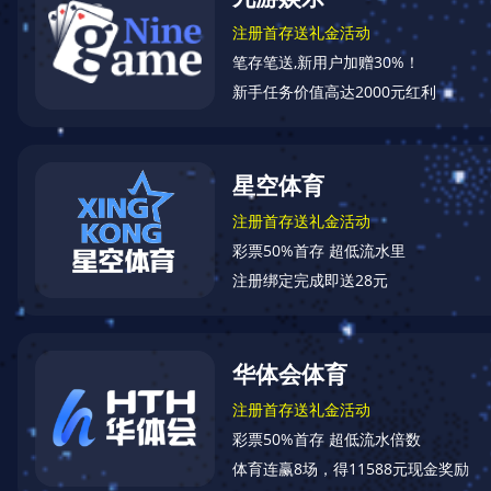
斯洛特回忆克
在现代足球领域，教
体会与回忆。在这篇
思维、团队管理、心
响了他的职业生涯。