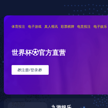
OG真人
带您畅享全球体
专业平台，数据精准，
高清直播
覆盖热
聚焦足球、篮球、电竞等赛事，
每日内
极速访问
下载APP