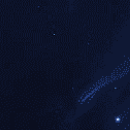
员感受到归属感对于
作。
另一方面，克洛普还
得球队在执行战术时
3、心理素
足球比赛充满不确定
克 洛普总是能够保持
此外，克 洛普会通过
境，让每位球员都相信
最终，通过对心理素质
伍创造一个支持性的
4、职业道