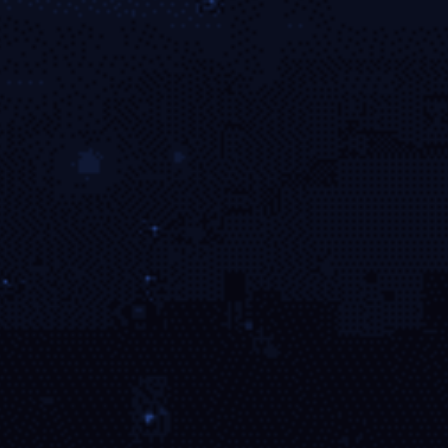
App下载
关于我们
隐私政策
服务协议
网站地图
合作 / 推荐平台
娱乐的首选入口。通过我们的官方
畅玩百家乐、龙虎斗、轮盘及21点等经
质，我们确保每一位玩家都能在移
江路582号25栋2461室