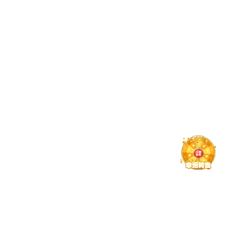
率有了显著提升，这让对手不得不更加重视他的外线
威胁。尤其是在关键时刻，他的三分球往往能改变比
赛走势，为球队赢得重要胜利。他已经不仅仅依赖于
突破来得分，而是能够在场上灵活运用各种方式制造
得分机会。
同时，这种变化也促使队友们更好地参与进攻。当亚
历山大发现外线空间时，会迅速做出判断并寻找最佳
传球机会，从而使全队保持良好的进攻节奏。这种团
队协作精神无疑增强了球队整体实力，使他们在面对
强敌时更具竞争力。
3、比赛中的影响与角色转变
随着技术水平和心理素质的双重提升，亚历山大在场
上的角色也发生了悄然变化。他不再只是一个依靠速