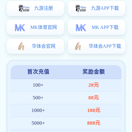
亚历山大重拾中投之路三分球
悄然成致命武器能否再度携手
共进
2026-05-17 00:39
46 次阅读
首页
/
体育看点
本文主要探讨了亚历山大在篮球赛场上的表现，特别
是他重拾中投技巧和三分球的提升对球队的重要性。
随着比赛的进行，亚历山大的中距离投篮逐渐回暖，
而他的三分球也悄然成为致命武器。这种变化不仅提
升了他的个人得分能力，也为球队的战术布局带来了
新的可能。文章将从亚历山大的技术调整、比赛影
响、团队配合以及未来展望四个方面进行详细分析，