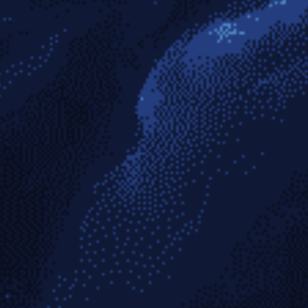
队以及管理层能够及时共享信息，共同制定适合每位球员恢复与
界共同努力提升公众对于运动医学知识认知，也能有效减轻外部
是解决当前困扰的一项有效措施。不论是关于伤病报告还是出勤
了解真实情况，以消除误解和偏见。这不仅能改善舆论环境，还
平台，使所有参与者都能享受到这项伟大事业带来的乐趣与成就
训练师针对媒体双重标准提出批评并要求取消65场规则，是一种对现行
与观众体验之间找到平衡，将成为未来发展的重要课题。同时，
自己的辛酸故事，更需我们用心去倾听与理解，而不是仅仅停留
erves as a reminder that建立一个更加人文关怀体系，以实
重要一步。希望通过各方努力，让每一位为梦想拼搏的人都能获