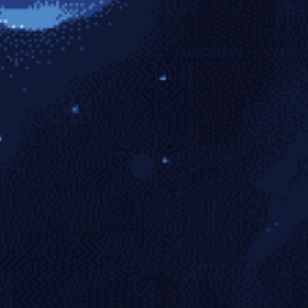
篮球这项伟大的运动
上一篇：
帕金斯赞雷霆牺牲精神称其为杜哈…
延伸阅读
1.
意大利主帅加图索评选FIFA年度最佳球员姆
2026-04-21