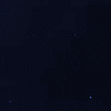
下一篇：
奥尼尔坦言自负但不愚蠢GOAT讨论