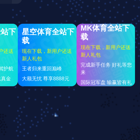
广度。约基奇作为两届
却显得不够一致。有时
至将其归结为战术选
，当一些小市场球队的
清晰了解。这种不平等
伤缺阵时，如果媒体只
问题时，我们需要更加