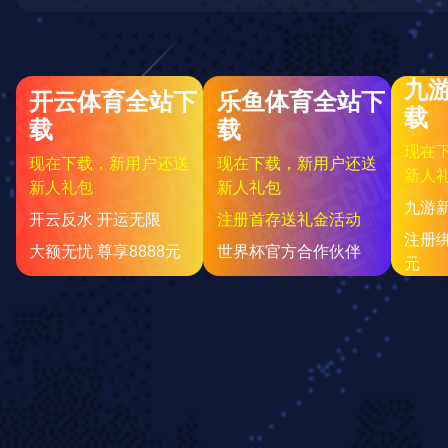
1、媒体的
在体育报道中，媒体
MVP得主，其受关注
候，他们会强调他的
择。
这种双重标准不仅体
球星受伤时，媒体可
对待通过社交网络进
此外，这种不公正的
关注其负面影响而忽
客观、公正地看待每
2、65场规