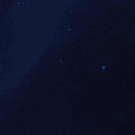
继续焕发无限活力！