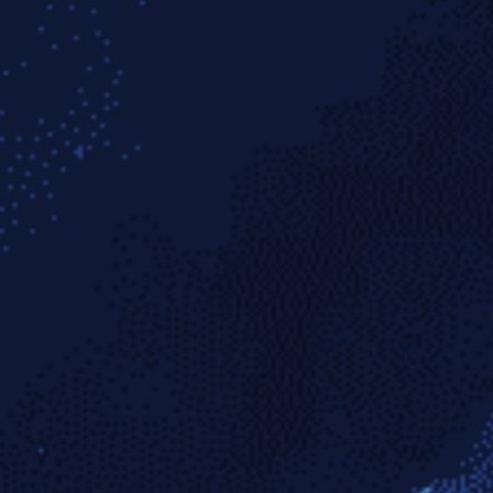
获得赛季最佳阵容及奖
勤率，提高比赛观赏
。
到压力。这种压力不仅
员的发展比单纯追求短
。比如内线球员通常承
此，对所有类型玩家均
保护运动员健康的重要
职业生涯，也会给球队