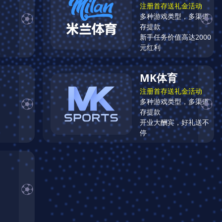
求取消65场规则
媒体对约基奇伤情报道
能存在的不公正性，还
的双重标准、65场规
的视角。