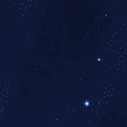
了评估球员表现而设立的一项政策，即只有打满至少65场比赛才能
面上看似合理，却隐藏着不少争议。一方面，它鼓励球员保持出
可能无意中促使他们在受伤情况下强行上场，从而加重伤病风险
，强制要求打满65场比赛会让一些本该休息或康复的选手感受
也可能对整个球队产生消极影响。在职业体育中，长远考虑运动
此有必要重新审视这一政策。
能充分考虑到不同位置和角色球员之间所承受身体负荷的不一样
此更容易出现伤病。而外线射手则相对较少遭遇这样的情况。因
是不尽合理并且有失公平。
康的重要性
平不断提高，运动医学和运动科学的发展，让我们越来越认识到
强度、高接触性的项目而言，一旦出现严重伤病，不仅损害个人