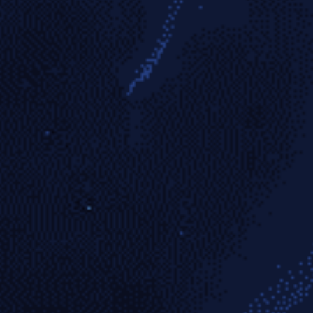
65场规则是NBA为
项提名。这一规定表
性；另一方面，却也
恩比德训练师对此表示
影响他们自身健康，
期成绩更加重要，因
同时，这一规则也未
受更多身体对抗，因
施以同样标准，无疑
3、球员健
近年来，随着竞技水
性。对于篮球这样高