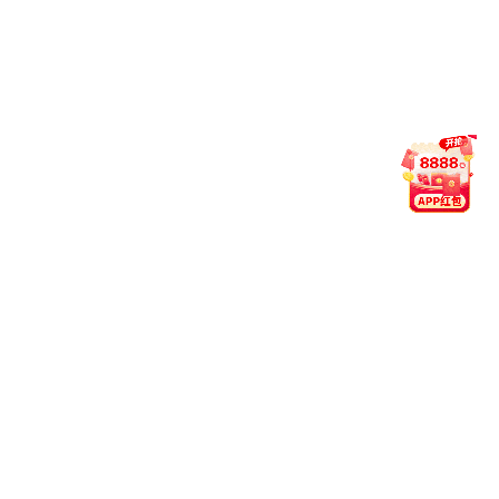
高位防守作为一种流行于现代足球界的重要战术，其
主要目的是通过积极逼抢来夺回控球权。然而，它并
非万能药方，需要根据具体情况灵活运用。一方面，
高位逼抢能够迫使对手犯错，从而创造出进攻机会；
但另一方面，它也可能因为位置压上而留下巨大的空
间，被对手利用进行反击。因此，在使用这一策略
时，教练必须充分考虑自身团队实力以及对手特点。
从技术层面来看，高位逼抢要求队员之间高度配合，
一旦某个环节出现失误，就可能导致整体崩溃。例
如，本场比赛中，由于部分球员未能及时回撤，使得
后卫线频繁遭受冲击。这显示出目前球队在执行此项
战术时尚需磨合与适应，以避免重复类似错误。