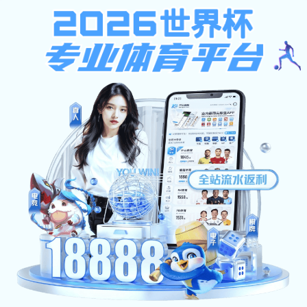
立即注册
OG真人
带您畅享全球体育盛
事
专业平台，数据精准，
高清直播
覆盖热门体育项
目。
聚焦足球、篮球、电竞等赛事，
每日内容实时更
新
。
极速访问
下载APP