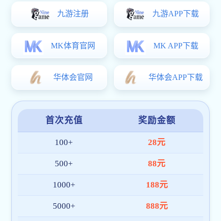
杰伦格林谈伤病挑战强调以行
动树立榜样引领球队奋进
2026-04-27 20:22
64 次阅读
首页
/
体育看点
杰伦·格林，作为一名年轻的篮球天才，最近在接受采
访时深刻谈到了他在职业生涯中遭遇的伤病挑战。尽
管伤病对他的训练和比赛产生了影响，但他并没有因
此退缩，而是选择以积极的态度面对困难。他强调了
通过行动树立榜样的重要性，旨在引领球队奋发向
上。在这篇文章中，我们将从多个方面探讨杰伦·格林
如何应对伤病挑战，以及他所展现出的领导力和榜样
作用。这不仅仅是关于个人如何克服逆境，更是关于