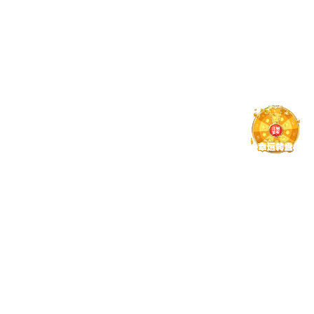
别老将进行盯人，他们难以承担起全场90分钟高强度
对抗所需的大量跑动。这种情况下，球队很容易被对
手抓住机会反击。
此外，当前的一些替补后卫虽然技术能力尚可，但面
对顶级攻击手时往往显得捉襟见肘。这种组合让整个
防线变得脆弱，因此教练组必须考虑战术调整，以增
强整体防守实力。
3、战术调整的必要性
面对如此严峻局势，尤文图斯教练组显然需要进行战
术上的调整，以适应新的人员配置。尤其是在没有了
布雷默这种重要角色之后，仅靠传统三后卫系统可能
难以保障足够的安全感。因此，引入四后卫阵型便成
了一个合理选择。