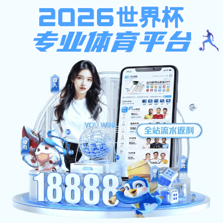
立即注册
OG真人
带您畅享全球体育盛
事
专业平台，数据精准，
高清直播
覆盖热门体育项
目。
聚焦足球、篮球、电竞等赛事，
每日内容实时更
新
。
极速访问
下载APP