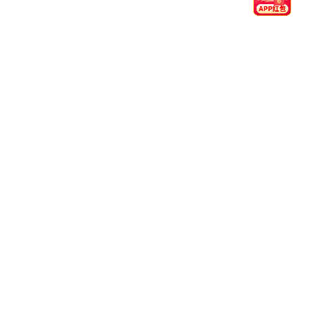
也能形成更好的搭配与配合，有效减少盯人失误带来
的隐患。
其次，该阵型可以提供更多进攻选项。借助边路宽度
和深度传递，将使得前锋们获得更多机会。同时，当
中场控制权得到加强时，也会促进整体进攻效率提
升，使得对手疲于应付。n因此，在当前人员紧张局
面下，此策略具有明显优势.
最后，从历史数据来看，多数成功球队都曾采用过4-
4-2或4-2-3-1等类似设置以确保自身竞争力。在这样
的背景下，不妨尝试继续探索该方案，为未来构建更
强大基础奠定良好开端.
总结：