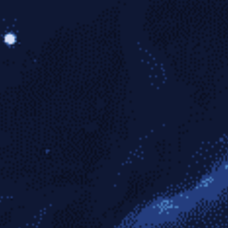
其进攻路线。
性的防守让其他队友也受到连累。当全队都无法突破对手封锁时
作与发挥。因此，对于如何应对不同风格对手的防守，需要教练
争力。
望与调整建议
尔·波特必须积极寻求改变，以提升自身表现并帮助球队走出低
通过更好的跑位和挡拆来创造良好的投篮机会。同时，要提高自
地适应高强度赛事环境。
据现有情况做出调整。例如，可以考虑改变战术布局，让更多球
压力。同时，加强团队训练，提高彼此间默契程度，为各自创造
步骤。