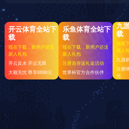
1、小迈克尔
小迈克尔·波特作为球
板，但这并不能掩盖
去了宝贵的得分机会
此外，波特在防守端
种两端的不佳表现使得
从心理层面来看，波
状态以适应快速变化
题。
2、球队战
球队整体战术执行不力
而有效的进攻策略，