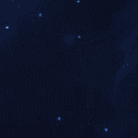
上一篇：
埃尔莫索谈国家队经历渴望在墨西…
延伸阅读
1.
布朗在美国男篮落选后展现巅峰状态引发热
2026-04-16
2.
范弗里特曝莱昂纳德早已心存离队念头不愿
2026-03-05
3.
坎塞洛见面会因转会文件未完成延迟大批记
2026-04-19
4.
张佳玮分析NBA杯赛局势湖人持球得分能力