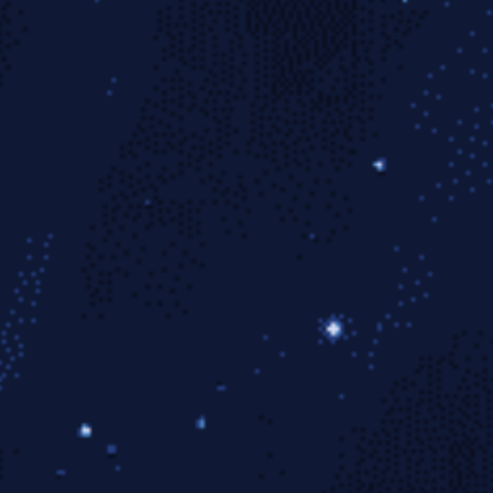
机会。
术安排也显得有些保守。在面对强劲对手时，没有及时调整战术
便拥有优秀能力的小迈克尔·波特，也难以施展拳脚。
队协作同样存在问题。队员间缺乏有效沟通与协作，让对方轻松
包括波特自身所承担的防守压力。这种状况需要尽快得到改善，
守策略分析
小迈克尔·波特制定了相应的防守策略，这使他的发挥受到限制
功地削弱了他的进攻威胁。每当波特持球的时候，总会遭遇多人
方还加强了内线保护，有效限制了小迈克尔·波特在切入后造成
佳位置，也难以获得舒服的投篮机会。此外，对方教练明显研究