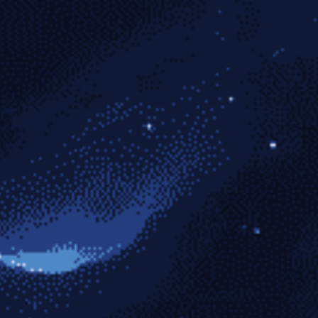
最后，全队上下都要
的赛季里，只要大家能
态，为球队贡献更多
总结：
综上所述，小迈克尔·
系列问题。从战术执
未来，若希望实现反
的挑战。这不仅关乎
真正走出这段低谷，