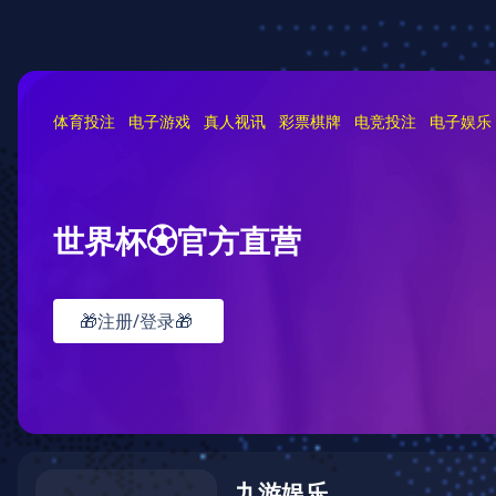
OG真人
带您畅享全球体
专业平台，数据精准，
高清直播
覆盖热
聚焦足球、篮球、电竞等赛事，
每日内
极速访问
下载APP