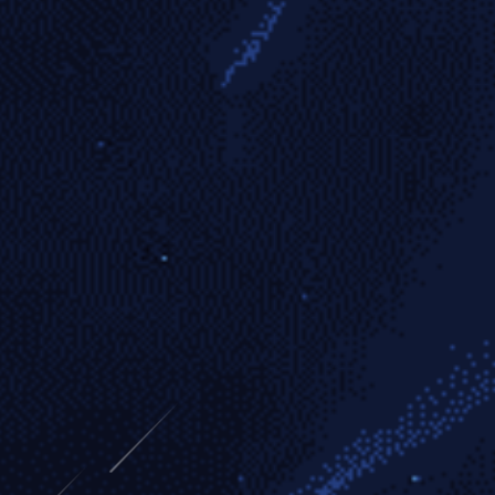
很难找到良好的出手
同时，教练组对于战
员。这样的情况下，即
此外，在防守端，团
而加重了每个球员，
球队的发展。
3、对手防
本场比赛中，对手针对
及换防策略，对方成
成进攻动作。
除去人盯人的方式，对
方法让他即使处于最