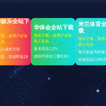
·波特的个人表现
队的重要得分手，在本场比赛中的发挥并不理想。虽然他在上半场
他在进攻端的乏力。他的投篮命中率较低，几次关键时刻的出手
。
也显得有些无能为力。他未能有效限制对方球员的突破和投篮，
他的正负值达到-16，直接反映了他对比赛结果所产生的负面影
特或许承受着巨大的压力。作为年轻球员，他需要面对外界期待
的比赛节奏。在压力之下，他是否能够找回自己的竞技状态，将
术及配合问题
也是导致小迈克尔·波特表现平平的重要原因之一。在这场比赛
各个位置之间缺乏默契和配合。尤其是在快攻阶段，队友之间传