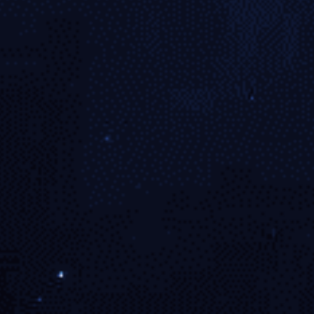
2026-07-10
5.
乌度卡谈加时赛失利认为本可改变比赛结果
2026-03-22
6.
亚历山大与杨瀚森初次见面尴尬收场再次互
2026-06-18
7.
杰伦布朗称塔图姆或将创造跟腱康复速度的
2026-06-11
8.
意大利主帅加图索评选FIFA年度最佳球员姆
2026-04-21