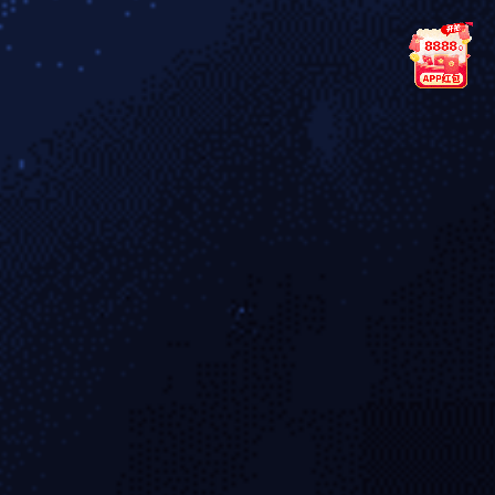
，共同成长。在接下来
定能够重新找回自我状
映出整个团队面临的一
现。
进和磨合，共同迎接新
。只有如此，他们才能